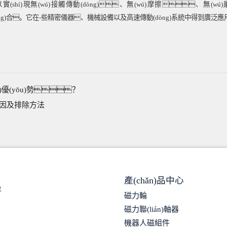
實(shí)現無(wú)接觸傳動(dòng)、無(wú)摩擦、無(w
g)合。它在-些精密儀器、機械設備以及高速傳動(dòng)系統中得到廣泛
ù)優(yōu)勢？
障原因及排除方法
產(chǎn)品中心
磁力輪
磁力聯(lián)軸器
機器人磁組件