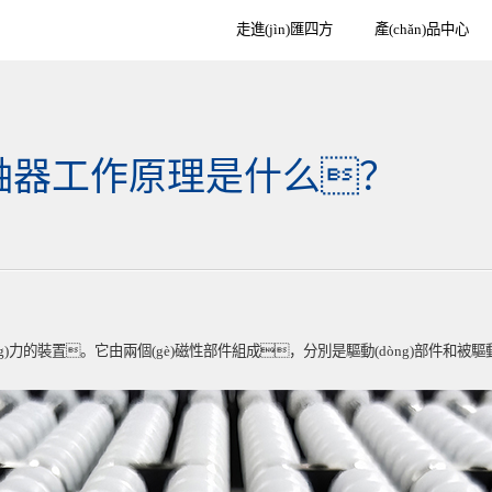
走進(jìn)匯四方
產(chǎn)品中心
n)軸器工作原理是什么？
ng)力的裝置。它由兩個(gè)磁性部件組成，分別是驅動(dòng)部件和被驅動