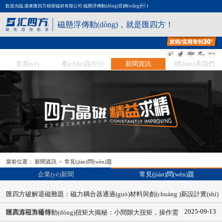
歡迎光臨 廣東匯四方精密磁材有限公司 磁懸浮傳動(dòng)官網(wǎng)！
磁懸浮傳動(dòng)，就是匯四方！
首頁(yè)
產(chǎn)品中心
新聞資訊
聯(lián)系我們
當前位置：
新聞資訊
>
常見(jiàn)問(wèn)題
企業(yè)新聞
常見(jiàn)問(wèn)題
匯四方破解退磁難題：磁力耦合器通過(guò)材料與創(chuàng )新設計實(shí)
2025-09-13
現高溫可靠運行
匯四方磁力輪傳動(dòng)扭矩大揭秘：小間隙大扭矩，操作需