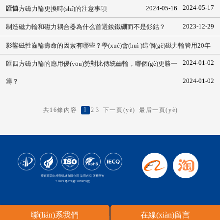
2024-05-17
謹慎
2024-05-16
匯四方磁力輪更換時(shí)的注意事項
2023-12-29
制造磁力輪和磁力耦合器為什么首選釹鐵硼而不是釤鈷？
影響磁性齒輪壽命的因素有哪些？學(xué)會(huì )這個(gè)磁力輪管用20年
2024-01-02
匯四方磁力輪的應用優(yōu)勢對比傳統齒輪，哪個(gè)更勝一
2024-01-02
籌？
1
共16條內容
2
3
下一頁(yè)
最后一頁(yè)
廣東匯四方精密磁材有限公司 盜用必究 版權所有
? 2023
粵ICP備19070855號
聯(lián)系我們
在線(xiàn)留言