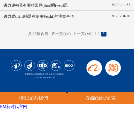
2023-11-27
磁力連軸器有哪些常見(jiàn)問(wèn)題
2023-10-10
磁力聯(lián)軸器在使用時(shí)的注意事項
3
共16條內容
第一頁(yè)
上一頁(yè)
1
2
廣東匯四方精密磁材有限公司 盜用必究 版權所有
? 2023
粵ICP備19070855號
聯(lián)系我們
在線(xiàn)留言
RM新时代官网