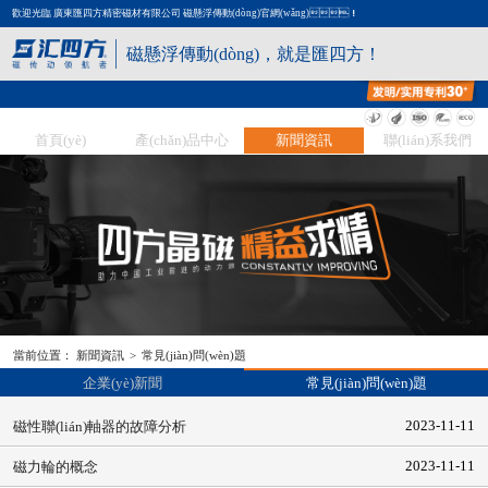
歡迎光臨 廣東匯四方精密磁材有限公司 磁懸浮傳動(dòng)官網(wǎng)！
磁懸浮傳動(dòng)，就是匯四方！
首頁(yè)
產(chǎn)品中心
新聞資訊
聯(lián)系我們
當前位置：
新聞資訊
>
常見(jiàn)問(wèn)題
企業(yè)新聞
常見(jiàn)問(wèn)題
2023-11-11
磁性聯(lián)軸器的故障分析
2023-11-11
磁力輪的概念