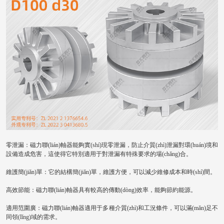
零泄漏：磁力聯(lián)軸器能夠實(shí)現零泄漏，防止介質(zhì)泄漏對環(huán)境和
設備造成危害，這使得它特別適用于對泄漏有特殊要求的場(chǎng)合。
維護簡(jiǎn)單：它的結構簡(jiǎn)單，維護方便，可以減少維修成本和時(shí)間。
高效節能：磁力聯(lián)軸器具有較高的傳動(dòng)效率，能夠節約能源。
適用范圍廣：磁力聯(lián)軸器適用于多種介質(zhì)和工況條件，可以滿(mǎn)足不
同領(lǐng)域的需求。