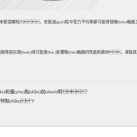
未緊固螺栓、安裝過(guò)程中受力不均等都可能導致聯(lián)軸器工作
蝕等惡劣環(huán)境可能會(huì )影響聯(lián)軸器的性能和壽命，導致
n)和優(yōu)點(diǎn)說(shuō)明？
特點(diǎn)？