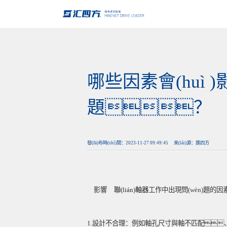
哪些因素會(huì 
題？
發(fā)布時(shí)間：2023-11-27 09:49:45 來(lái)源：匯四方
影響
聯(lián)軸器
工作中出現問(wèn)題的因
1.設計不合理：例如軸孔尺寸與軸不匹配、聯(l