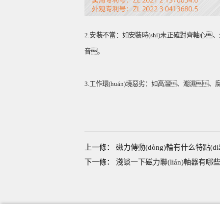
2.安裝不當：如安裝時(shí)未正確對齊軸心、
音。
3.工作環(huán)境惡劣：如高溫、潮濕、腐
上一條：
磁力傳動(dòng)輪有什么特點(diǎ
下一條：
淺談一下磁力聯(lián)軸器有哪些