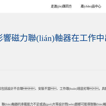
走進(jìn)匯四方
產(chǎn)品中心
)影響磁力聯(lián)軸器在工作中
素包括設計不合理、安裝不當、工作環(huán)境惡劣等。具體來(lá
ián)軸器的承載能力不足或過(guò)大等設計問(wèn)題都可能導致聯(lián)