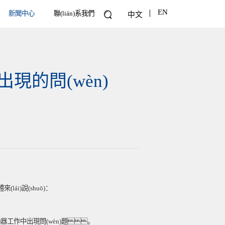
EN
新聞中心
聯(lián)系我們
中文
出現的問(wèn)
i)說(shuō)：
軸器工作中出現問(wèn)題。