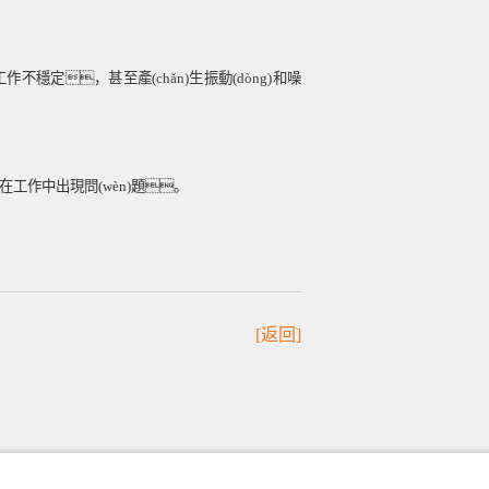
不穩定，甚至產(chǎn)生振動(dòng)和噪
其在工作中出現問(wèn)題。
[返回]