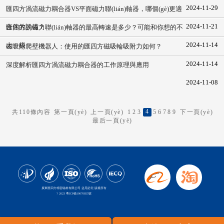
2024-11-29
匯四方渦流磁力耦合器VS平面磁力聯(lián)軸器，哪個(gè)更適
2024-11-21
合你的設備？
匯四方的磁力聯(lián)軸器的最高轉速是多少？可能和你想的不
2024-11-14
太一樣
磁吸附爬壁機器人：使用的匯四方磁吸輪吸附力如何？
2024-11-14
深度解析匯四方渦流磁力耦合器的工作原理與應用
2024-11-08
4
共110條內容
第一頁(yè)
上一頁(yè)
1
2
3
5
6
7
8
9
下一頁(yè)
最后一頁(yè)
廣東匯四方精密磁材有限公司 盜用必究 版權所有
? 2023
粵ICP備19070855號