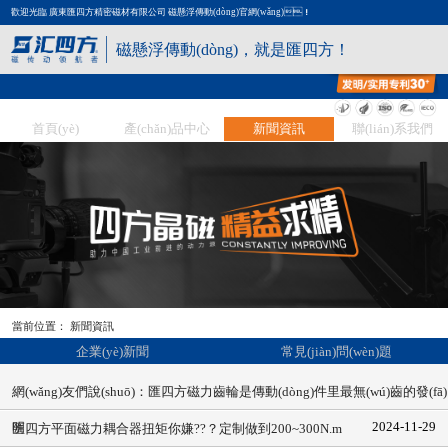
歡迎光臨 廣東匯四方精密磁材有限公司 磁懸浮傳動(dòng)官網(wǎng)！
磁懸浮傳動(dòng)，就是匯四方！
首頁(yè)
產(chǎn)品中心
新聞資訊
聯(lián)系我們
當前位置：
新聞資訊
企業(yè)新聞
常見(jiàn)問(wèn)題
網(wǎng)友們說(shuō)：匯四方磁力齒輪是傳動(dòng)件里最無(wú)齒的發(fā)
2024-11-29
明
匯四方平面磁力耦合器扭矩你嫌??？定制做到200~300N.m