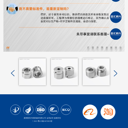
廣東匯四方精密磁材有限公司 盜用必究 版權所有
? 2023
粵ICP備19070855號