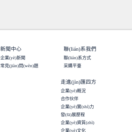
新聞中心
聯(lián)系我們
企業(yè)新聞
聯(lián)系方式
常見(jiàn)問(wèn)題
采購平臺
走進(jìn)匯四方
企業(yè)概況
合作伙伴
企業(yè)實(shí)力
發(fā)展歷程
企業(yè)資質(zhì)
企業(yè)文化