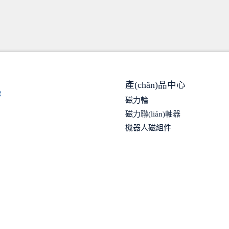
產(chǎn)品中心
磁力輪
磁力聯(lián)軸器
機器人磁組件